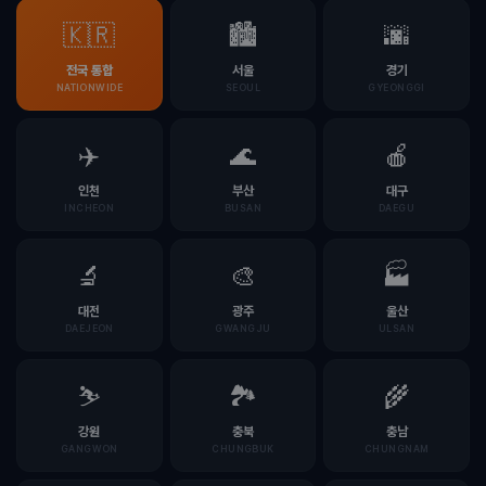
🇰🇷
🏙️
🌆
전국 통합
서울
경기
NATIONWIDE
SEOUL
GYEONGGI
✈️
🌊
🍎
인천
부산
대구
INCHEON
BUSAN
DAEGU
🔬
🎨
🏭
대전
광주
울산
DAEJEON
GWANGJU
ULSAN
⛷️
🏞️
🌾
강원
충북
충남
GANGWON
CHUNGBUK
CHUNGNAM