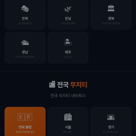
🎭
🌿
🏛️
전북
전남
경북
JEONBUK
JEONNAM
GYEONGBUK
🛳️
🏝️
경남
제주
GYEONGNAM
JEJU
🏬 전국
무지티
전국 무지티 네트워크
🇰🇷
🏙️
🌆
전국 통합
서울
경기
NATIONWIDE
SEOUL
GYEONGGI