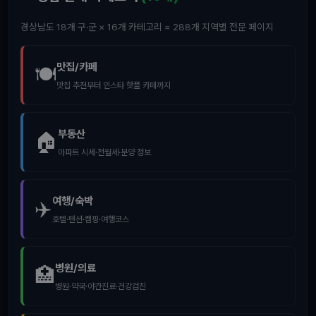
경상남도 18개 구·군 × 16개 카테고리 = 288개 지역별 전문 페이지
맛집/카페
🍽️
맛집 추천부터 인스타 핫플 카페까지
부동산
🏠
아파트 시세·전월세·분양 정보
여행/숙박
✈️
호텔·펜션·캠핑·여행코스
병원/의료
🏥
병원·약국·야간진료·건강검진