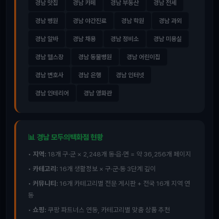
경남 맛집
경남 카페
경남 부동산
경남 전세
경남 병원
경남 야간진료
경남 학원
경남 과외
경남 알바
경남 채용
경남 정비소
경남 미용실
경남 헬스장
경남 동물병원
경남 어린이집
경남 변호사
경남 은행
경남 인터넷
경남 인테리어
경남 영화관
📊 경남 모두의백화점 현황
•
지역:
18개 구·군 × 2,248개 동·읍·면 = 약 36,256개 페이지
•
카테고리:
16개 생활정보 × 구·군·동 3단계 깊이
•
커뮤니티:
16개 카테고리별 전문 게시판 + 전국 16개 지역 연
동
•
쇼핑:
쿠팡 파트너스 연동, 카테고리별 맞춤 상품 추천