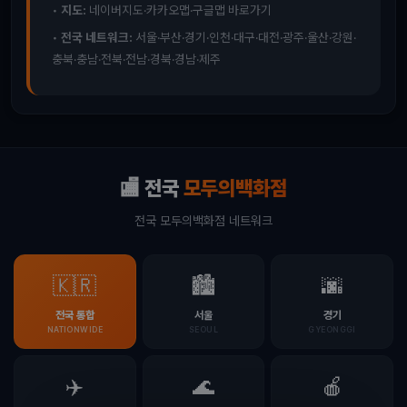
•
지도:
네이버지도·카카오맵·구글맵 바로가기
•
전국 네트워크:
서울·부산·경기·인천·대구·대전·광주·울산·강원·
충북·충남·전북·전남·경북·경남·제주
🏬 전국
모두의백화점
전국 모두의백화점 네트워크
🇰🇷
🏙️
🌆
전국 통합
서울
경기
NATIONWIDE
SEOUL
GYEONGGI
✈️
🌊
🍎