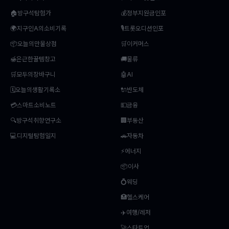
🏠방구석탐험가
💰정부지원금인포
🌍지구인A의소비기록
🎙️트롯오디션인포
📦오늘의만물상점
🛒이커머스
🍯은근한꿀템창고
🚚물류
🛒모두의장바구니
🤖AI
🗓️오늘의생활기록소
🔌반도체
💳스마트소비노트
💵금융
🔍방구석취향연구소
🏢부동산
💻디지털탐험일지
🚗자동차
⚡에너지
📦이사
💍웨딩
🏥헬스케어
✈️여행/레저
🚀스타트업