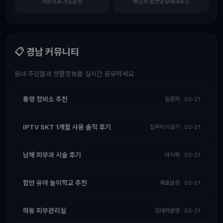
거창사과·가조온천
해인사·합천영상테마파크
📋 경남 커뮤니티
동네 주민들과 생활정보를 실시간 공유하세요
통영 정비소 추천
질문자 · 02-21
IPTV SKT 1개월 사용 솔직 후기
집꾸미기일기 · 02-21
남해 피부과 시술 후기
야식파 · 02-21
함안 유아 놀이학교 추천
목표달성 · 02-21
하동 피부관리실
임대차분쟁 · 02-21