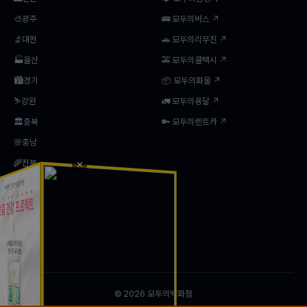
🎨광주
🚌 모두의버스 ↗
🔬대전
🚗 모두의리무진 ↗
🏭울산
🚕 모두의콜택시 ↗
🏙️경기
📦 모두의화물 ↗
⛷️강원
🚛 모두의용달 ↗
🏛️충북
🔑 모두의렌트카 ↗
🌸충남
🌾전북
✕
🌿전남
🍎경북
⛵경남
🏝️제주
© 2026 모두의백화점