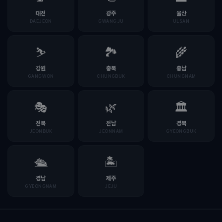
대전
광주
울산
DAEJEON
GWANGJU
ULSAN
⛷️
🏞️
🌾
강원
충북
충남
GANGWON
CHUNGBUK
CHUNGNAM
🎭
🌿
🏛️
전북
전남
경북
JEONBUK
JEONNAM
GYEONGBUK
🛳️
🏝️
경남
제주
GYEONGNAM
JEJU