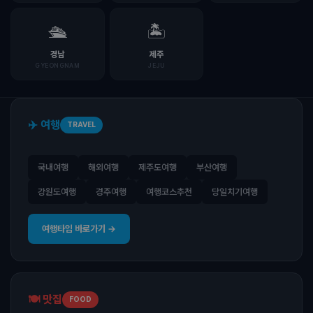
🛳️
🏝️
경남
제주
GYEONGNAM
JEJU
✈️ 여행
TRAVEL
국내여행
해외여행
제주도여행
부산여행
강원도여행
경주여행
여행코스추천
당일치기여행
여행타임 바로가기 →
🍽️ 맛집
FOOD