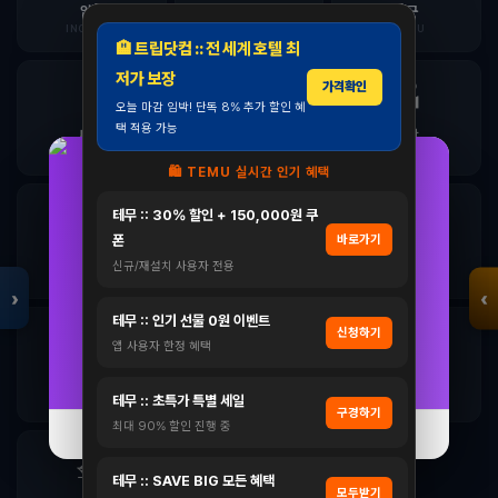
인천
부산
대구
INCHEON
BUSAN
DAEGU
🏨 트립닷컴 :: 전 세계 호텔 최
저가 보장
가격확인
🔬
🎨
🏭
모두의백화점
오늘 마감 임박! 단독 8% 추가 할인 혜
명품 · 패션 · 생활
택 적용 가능
총집합 보기
대전
광주
울산
DAEJEON
GWANGJU
ULSAN
🛍️ TEMU 실시간 인기 혜택
삼성 비스포크 RS84DB5002CW 양문형 냉장고
⛷️
🏞️
🌾
테무 :: 30% 할인 + 150,000원 쿠
900리터급 852L
트리아티 가스핏 유산균 덴마크 100억 배에 가스 프로바
폰
바로가기
1,739,999원
강원
충북
충남
이오틱스 30…
신규/재설치 사용자 전용
GANGWON
CHUNGBUK
CHUNGNAM
1,299,000원
›
‹
25%
자세히 보기 →
테무 :: 인기 선물 0원 이벤트
신청하기
🎭
🌿
🏛️
앱 사용자 한정 혜택
자세히 보기 →
전북
전남
경북
오늘 하루 닫기
닫기
테무 :: 초특가 특별 세일
JEONBUK
JEONNAM
GYEONGBUK
구경하기
최대 90% 할인 진행 중
오늘 하루 닫기
닫기
🛳️
🏝️
테무 :: SAVE BIG 모든 혜택
모두받기