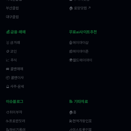
부산클럽
🏠 로망닷컴 ↗
대구클럽
💰 금융·매매
무료ai사이트추천
🥇 금거래
🤖에이아이샵
🪙 코인
📰에이아이존
📈 주식
🌍월드에이아이
🚐 콜밴매매
📦 콜밴이사
🔮 사주·운세
이슈블로그
📝 기타자료
🎨취미부자
🏠홈
☕프로딴짓러
🎤현역가왕인포
📝하비기록러
🎶미스트롯인포