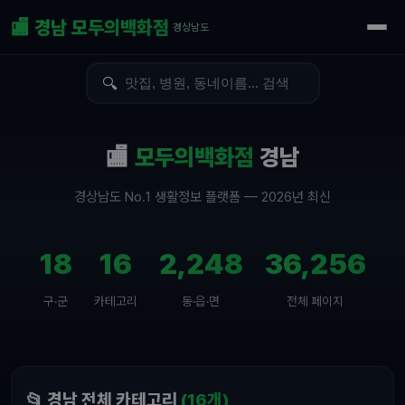
🏬 경남 모두의백화점
경상남도
🔍
🏬
모두의백화점
경남
경상남도 No.1 생활정보 플랫폼 — 2026년 최신
18
16
2,248
36,256
구·군
카테고리
동·읍·면
전체 페이지
📂 경남 전체 카테고리
(16개)