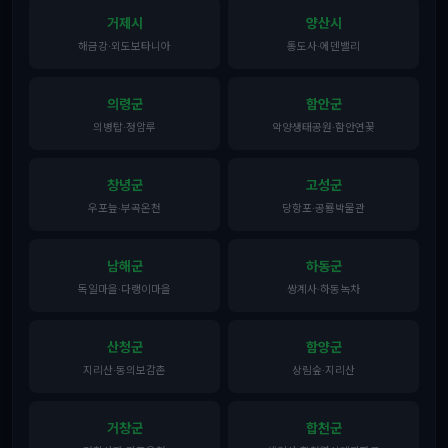
거제시
양산시
해금강·외도보타니아
통도사·에덴밸리
의령군
함안군
의병탑·정암루
악양생태공원·함안연꽃
창녕군
고성군
우포늪·부곡온천
당항포·공룡박물관
남해군
하동군
독일마을·다랭이마을
쌍계사·하동녹차
산청군
함양군
지리산·동의보감촌
상림숲·지리산
거창군
합천군