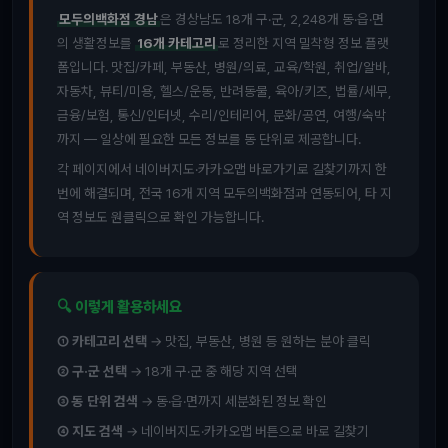
모두의백화점 경남
은 경상남도 18개 구·군, 2,248개 동·읍·면
의 생활정보를
16개 카테고리
로 정리한 지역 밀착형 정보 플랫
폼입니다. 맛집/카페, 부동산, 병원/의료, 교육/학원, 취업/알바,
자동차, 뷰티/미용, 헬스/운동, 반려동물, 육아/키즈, 법률/세무,
금융/보험, 통신/인터넷, 수리/인테리어, 문화/공연, 여행/숙박
까지 — 일상에 필요한 모든 정보를 동 단위로 제공합니다.
각 페이지에서 네이버지도·카카오맵 바로가기로 길찾기까지 한
번에 해결되며, 전국 16개 지역 모두의백화점과 연동되어, 타 지
역 정보도 원클릭으로 확인 가능합니다.
🔍 이렇게 활용하세요
① 카테고리 선택
→ 맛집, 부동산, 병원 등 원하는 분야 클릭
② 구·군 선택
→ 18개 구·군 중 해당 지역 선택
③ 동 단위 검색
→ 동·읍·면까지 세분화된 정보 확인
④ 지도 검색
→ 네이버지도·카카오맵 버튼으로 바로 길찾기