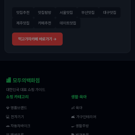
맛집추천
맛집탐방
서울맛집
부산맛집
대구맛집
제주맛집
카페추천
데이트맛집
먹고가자카페 바로가기 →
🏬 모두의백화점
대한민국 대표 쇼핑 가이드
쇼핑 카테고리
생활·육아
💎 명품브랜드
👶 육아
💻 전자기기
🛋️ 가구인테리어
🚗 자동차바이크
🍳 생활주방
👗 패션의류
🐕 반려동물