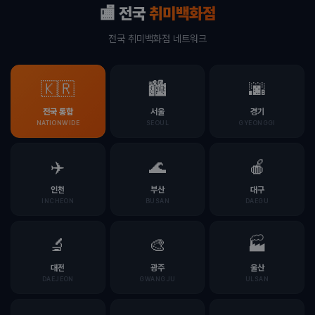
🏬 전국
취미백화점
전국 취미백화점 네트워크
🇰🇷
🏙️
🌆
전국 통합
서울
경기
NATIONWIDE
SEOUL
GYEONGGI
✈️
🌊
🍎
인천
부산
대구
INCHEON
BUSAN
DAEGU
🔬
🎨
🏭
대전
광주
울산
DAEJEON
GWANGJU
ULSAN