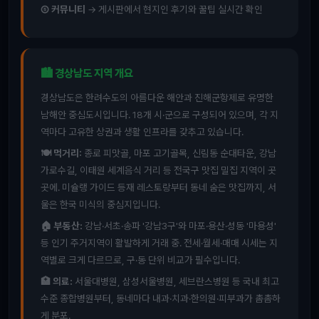
⑤ 커뮤니티
→ 게시판에서 현지인 후기와 꿀팁 실시간 확인
🏙️ 경상남도 지역 개요
경상남도은 한려수도의 아름다운 해안과 진해군항제로 유명한
남해안 중심도시입니다. 18개 시·군으로 구성되어 있으며, 각 지
역마다 고유한 상권과 생활 인프라를 갖추고 있습니다.
🍽️ 먹거리:
종로 피맛골, 마포 고기골목, 신림동 순대타운, 강남
가로수길, 이태원 세계음식 거리 등 전국구 맛집 밀집 지역이 곳
곳에. 미슐랭 가이드 등재 레스토랑부터 동네 숨은 맛집까지, 서
울은 한국 미식의 중심지입니다.
🏠 부동산:
강남·서초·송파 '강남3구'와 마포·용산·성동 '마용성'
등 인기 주거지역이 활발하게 거래 중. 전세·월세·매매 시세는 지
역별로 크게 다르므로, 구·동 단위 비교가 필수입니다.
🏥 의료:
서울대병원, 삼성서울병원, 세브란스병원 등 국내 최고
수준 종합병원부터, 동네마다 내과·치과·한의원·피부과가 촘촘하
게 분포.