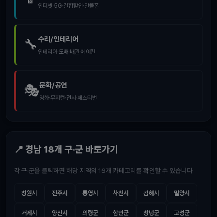
인터넷·5G·결합할인·알뜰폰
수리/인테리어
🔧
인테리어·도배·배관·에어컨
문화/공연
🎭
영화·뮤지컬·전시·페스티벌
📍 경남 18개 구·군 바로가기
각 구·군을 클릭하면 해당 지역의 16개 카테고리를 확인할 수 있습니다
창원시
진주시
통영시
사천시
김해시
밀양시
거제시
양산시
의령군
함안군
창녕군
고성군