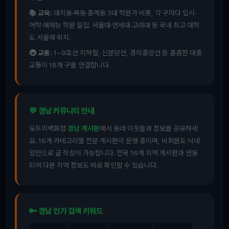
📚 교육:
대치동·목동·중계동 3대 학원가 비롯, 각 구마다 입시·
어학·예체능 학원 밀집. 서울대·연세대·고려대 등 국내 최고 대학
도 서울에 위치.
🚇 교통:
1~9호선 지하철, 신분당선, 경의중앙선 등 촘촘한 대중
교통이 18개 구를 연결합니다.
💬 경남 커뮤니티 안내
모두의백화점
경남 게시판
에서 동네 이웃들과 정보를 공유하세
요. 16개 카테고리별 전문 게시판이 운영 중이며, 비회원도 닉네
임만으로 글 작성이 가능합니다. 전국 16개 지역 게시판과 연동
되어 다른 지역 정보도 바로 확인할 수 있습니다.
🔑 경남 인기 검색 키워드