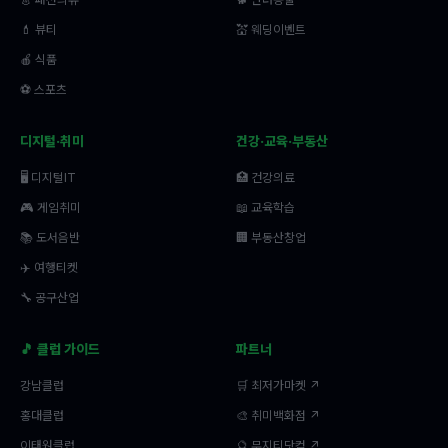
💄 뷰티
💒 웨딩이벤트
🍎 식품
⚽ 스포츠
디지털·취미
건강·교육·부동산
🖥️ 디지털IT
🏥 건강의료
🎮 게임취미
📖 교육학습
📚 도서음반
🏢 부동산창업
✈️ 여행티켓
🔧 공구산업
🎵 클럽 가이드
파트너
강남클럽
🛒 최저가마켓 ↗
홍대클럽
🎨 취미백화점 ↗
이태원클럽
🔮 무지티닷컴 ↗