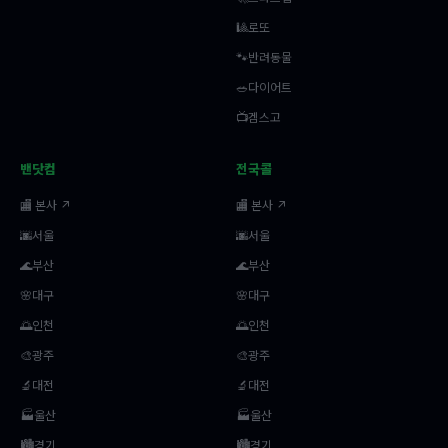
🎱로또
🐾반려동물
🥗다이어트
📺겜스고
밴닷컴
전국콜
🏬 본사 ↗
🏬 본사 ↗
🌆서울
🌆서울
🌊부산
🌊부산
🌸대구
🌸대구
🌅인천
🌅인천
🎨광주
🎨광주
🔬대전
🔬대전
🏭울산
🏭울산
🏙️경기
🏙️경기