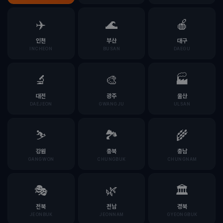
✈️
🌊
🍎
인천
부산
대구
INCHEON
BUSAN
DAEGU
🔬
🎨
🏭
대전
광주
울산
DAEJEON
GWANGJU
ULSAN
⛷️
🏞️
🌾
강원
충북
충남
GANGWON
CHUNGBUK
CHUNGNAM
🎭
🌿
🏛️
전북
전남
경북
JEONBUK
JEONNAM
GYEONGBUK