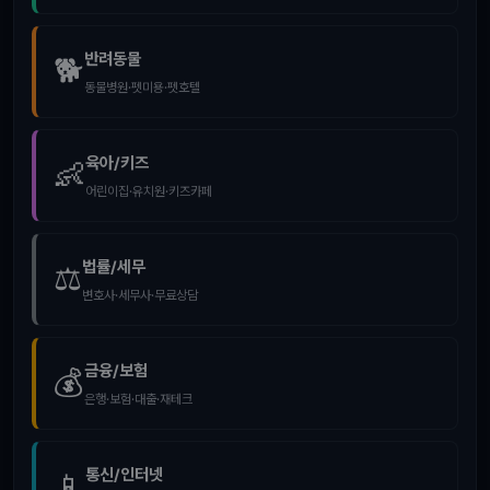
반려동물
🐕
동물병원·펫미용·펫호텔
육아/키즈
👶
어린이집·유치원·키즈카페
법률/세무
⚖️
변호사·세무사·무료상담
금융/보험
💰
은행·보험·대출·재테크
통신/인터넷
📱