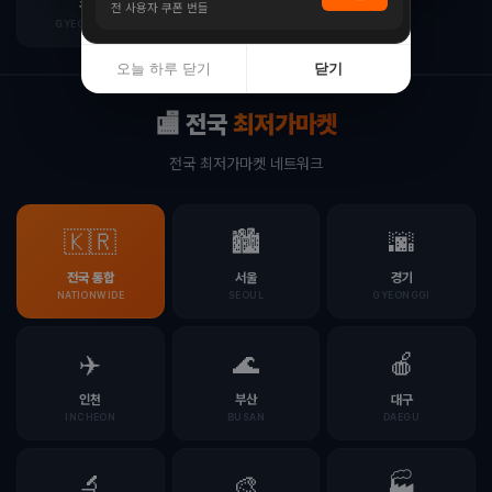
입점 · 제휴 문의
경남
제주
전 사용자 쿠폰 번들
GYEONGNAM
JEJU
오늘 하루 닫기
닫기
🏬 전국
최저가마켓
전국 최저가마켓 네트워크
🇰🇷
🏙️
🌆
전국 통합
서울
경기
NATIONWIDE
SEOUL
GYEONGGI
✈️
🌊
🍎
인천
부산
대구
INCHEON
BUSAN
DAEGU
🔬
🎨
🏭