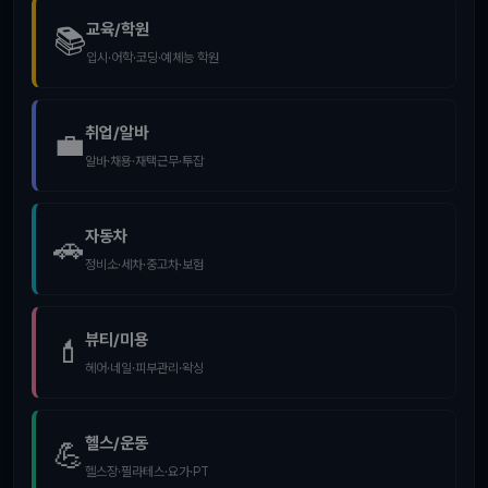
교육/학원
📚
입시·어학·코딩·예체능 학원
취업/알바
💼
알바·채용·재택근무·투잡
자동차
🚗
정비소·세차·중고차·보험
뷰티/미용
💄
헤어·네일·피부관리·왁싱
헬스/운동
💪
헬스장·필라테스·요가·PT