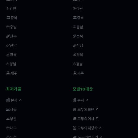
⛷️강원
⛷️강원
🏛️충북
🏛️충북
🌸충남
🌸충남
🌾전북
🌾전북
🌿전남
🌿전남
🍎경북
🍎경북
⛵경남
⛵경남
🏝️제주
🏝️제주
최저가콜
모밴10대산
🏬 본사 ↗
🏬 본사 ↗
🌆서울
🚐 모두의콜밴 ↗
🌊부산
🚚 모두의이사 ↗
🌸대구
💒 모두의웨딩카 ↗
🌅인천
🏕️ 모두의캠핑카 ↗