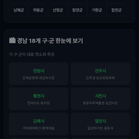
남해군
하동군
산청군
함양군
거창군
합천군
🏙️ 경남 18개 구·군 한눈에 보기
각 구·군의 대표 명소와 특징
창원시
진주시
진해군항제·마산어시장
진주성·남강유등축제
통영시
사천시
한려수도·동피랑
항공우주박물관·실안낙조
김해시
밀양시
가야테마파크·봉하마을
밀양아리랑·표충사