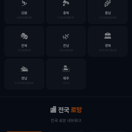
⛷️
🏞️
🌾
강원
충북
충남
GANGWON
CHUNGBUK
CHUNGNAM
🎭
🌿
🏛️
전북
전남
경북
JEONBUK
JEONNAM
GYEONGBUK
🛳️
🏝️
경남
제주
GYEONGNAM
JEJU
🏬 전국
로망
전국 로망 네트워크